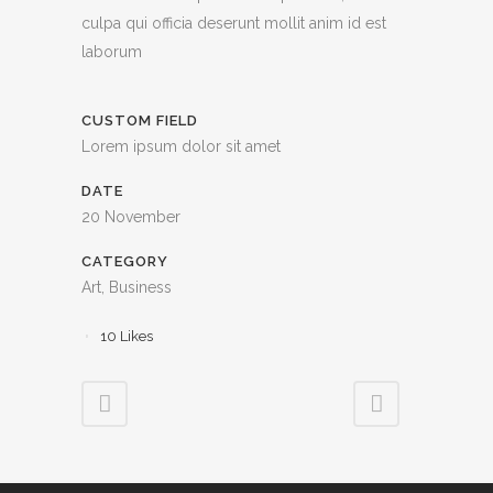
culpa qui officia deserunt mollit anim id est
laborum
CUSTOM FIELD
Lorem ipsum dolor sit amet
DATE
20 November
CATEGORY
Art, Business
10
Likes